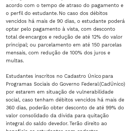
acordo com o tempo de atraso do pagamento e
HOME
o perfil do estudante. No caso dos débitos
POLÍTICA
vencidos há mais de 90 dias, o estudante poderá
POLÍCIA
optar pelo pagamento à vista, com desconto
ESPORTES
total de encargos e redução de até 12% do valor
ECONOMIA
principal; ou parcelamento em até 150 parcelas
OPINIÃO
mensais, com redução de 100% dos juros e
GERAL
multas.
EDUCAÇÃO
Estudantes inscritos no Cadastro Único para
SAÚDE
Programas Sociais do Governo Federal (CadÚnico)
AGRONOTÍCIAS
por estarem em situação de vulnerabilidade
ÚLTIMAS NOTÍCIAS
social, caso tenham débitos vencidos há mais de
360 dias, poderão obter desconto de até 99% do
valor consolidado da dívida para quitação
integral do saldo devedor. Terão direito ao