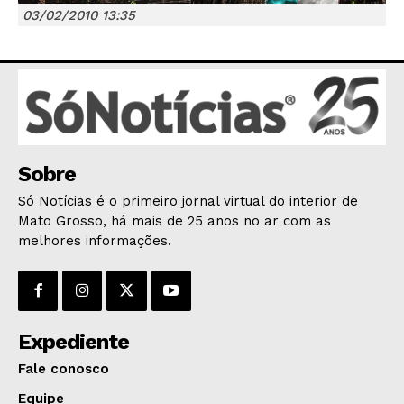
03/02/2010 13:35
JUNTE-SE NO WHATSAPP
Sobre
HOME
Só Notícias é o primeiro jornal virtual do interior de
POLÍTICA
Mato Grosso, há mais de 25 anos no ar com as
melhores informações.
POLÍCIA
ESPORTES
ECONOMIA
OPINIÃO
Expediente
GERAL
Fale conosco
EDUCAÇÃO
Equipe