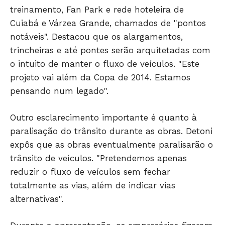
treinamento, Fan Park e rede hoteleira de
Cuiabá e Várzea Grande, chamados de "pontos
notáveis". Destacou que os alargamentos,
trincheiras e até pontes serão arquitetadas com
o intuito de manter o fluxo de veículos. "Este
projeto vai além da Copa de 2014. Estamos
pensando num legado".
JUNTE-SE NO WHATSAPP
Outro esclarecimento importante é quanto à
paralisação do trânsito durante as obras. Detoni
expôs que as obras eventualmente paralisarão o
HOME
trânsito de veículos. "Pretendemos apenas
POLÍTICA
reduzir o fluxo de veículos sem fechar
totalmente as vias, além de indicar vias
POLÍCIA
alternativas".
ESPORTES
ECONOMIA