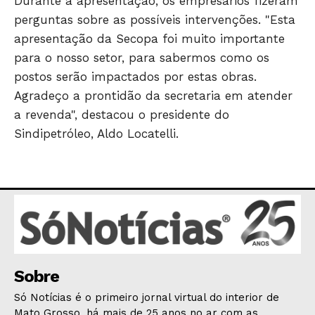
Durante a apresentação, os empresários fizeram
OPINIÃO
perguntas sobre as possíveis intervenções. "Esta
GERAL
apresentação da Secopa foi muito importante
EDUCAÇÃO
para o nosso setor, para sabermos como os
SAÚDE
postos serão impactados por estas obras.
Agradeço a prontidão da secretaria em atender
AGRONOTÍCIAS
a revenda", destacou o presidente do
ÚLTIMAS NOTÍCIAS
Sindipetróleo, Aldo Locatelli.
Sobre
Só Notícias é o primeiro jornal virtual do interior de
Mato Grosso, há mais de 25 anos no ar com as