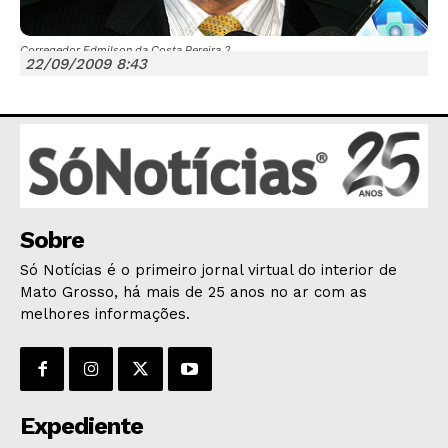
Corregedor Edmilson da Costa Pereira 2
22/09/2009 8:43
JUNTE-SE NO WHATSAPP
HOME
Sobre
POLÍTICA
Só Notícias é o primeiro jornal virtual do interior de
Mato Grosso, há mais de 25 anos no ar com as
POLÍCIA
melhores informações.
ESPORTES
ECONOMIA
OPINIÃO
GERAL
Expediente
EDUCAÇÃO