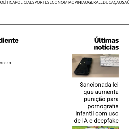
OLÍTICA
POLÍCIA
ESPORTES
ECONOMIA
OPINIÃO
GERAL
EDUCAÇÃO
SA
diente
Últimas
notícias
onosco
Sancionada lei
que aumenta
punição para
pornografia
infantil com uso
de IA e deepfake