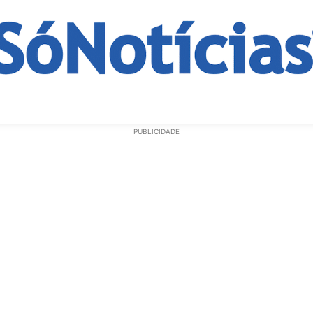
ECONOMIA
OPINIÃO
GERAL
EDUCAÇÃO
SAÚD
PUBLICIDADE