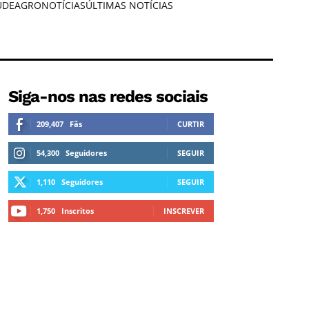
ÚDE
AGRONOTÍCIAS
ÚLTIMAS NOTÍCIAS
Siga-nos nas redes sociais
209,407
Fãs
CURTIR
54,300
Seguidores
SEGUIR
1,110
Seguidores
SEGUIR
1,750
Inscritos
INSCREVER