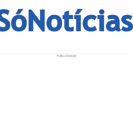
ECONOMIA
OPINIÃO
GERAL
EDUCAÇÃO
SAÚD
PUBLICIDADE