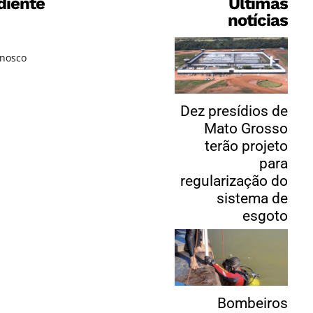
diente
Últimas
notícias
onosco
Dez presídios de
Mato Grosso
terão projeto
para
regularização do
sistema de
esgoto
Bombeiros