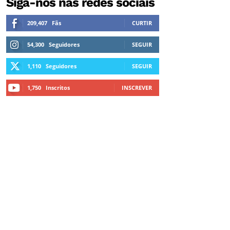
Siga-nos nas redes sociais
209,407
Fãs
CURTIR
54,300
Seguidores
SEGUIR
1,110
Seguidores
SEGUIR
1,750
Inscritos
INSCREVER