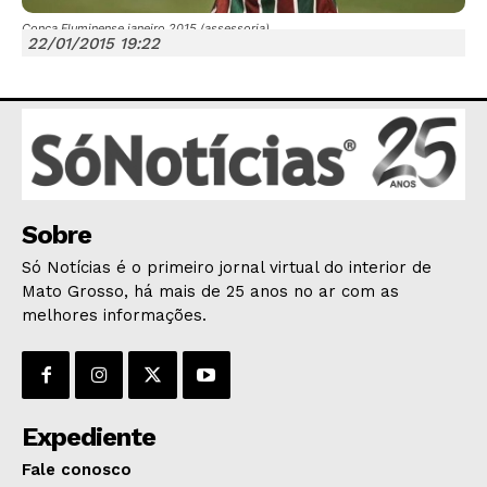
Conca Fluminense janeiro 2015 (assessoria)
22/01/2015 19:22
JUNTE-SE NO WHATSAPP
Sobre
HOME
Só Notícias é o primeiro jornal virtual do interior de
POLÍTICA
Mato Grosso, há mais de 25 anos no ar com as
POLÍCIA
melhores informações.
ESPORTES
ECONOMIA
OPINIÃO
Expediente
GERAL
Fale conosco
EDUCAÇÃO