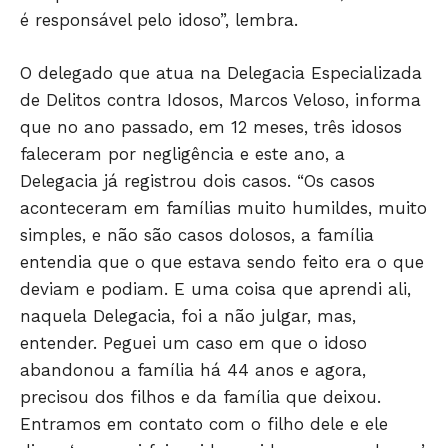
GERAL
é responsável pelo idoso”, lembra.
EDUCAÇÃO
SAÚDE
O delegado que atua na Delegacia Especializada
AGRONOTÍCIAS
de Delitos contra Idosos, Marcos Veloso, informa
que no ano passado, em 12 meses, três idosos
ÚLTIMAS NOTÍCIAS
faleceram por negligência e este ano, a
Delegacia já registrou dois casos. “Os casos
aconteceram em famílias muito humildes, muito
simples, e não são casos dolosos, a família
entendia que o que estava sendo feito era o que
deviam e podiam. E uma coisa que aprendi ali,
naquela Delegacia, foi a não julgar, mas,
entender. Peguei um caso em que o idoso
abandonou a família há 44 anos e agora,
precisou dos filhos e da família que deixou.
Entramos em contato com o filho dele e ele