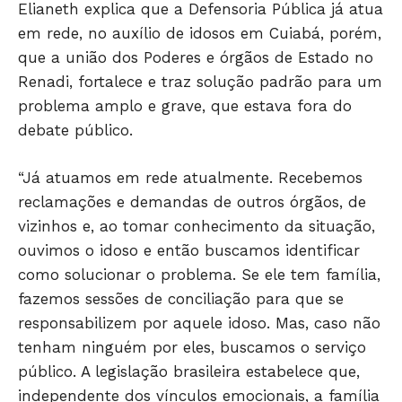
Elianeth explica que a Defensoria Pública já atua
em rede, no auxílio de idosos em Cuiabá, porém,
que a união dos Poderes e órgãos de Estado no
Renadi, fortalece e traz solução padrão para um
problema amplo e grave, que estava fora do
debate público.
JUNTE-SE NO WHATSAPP
“Já atuamos em rede atualmente. Recebemos
reclamações e demandas de outros órgãos, de
vizinhos e, ao tomar conhecimento da situação,
HOME
ouvimos o idoso e então buscamos identificar
POLÍTICA
como solucionar o problema. Se ele tem família,
POLÍCIA
fazemos sessões de conciliação para que se
responsabilizem por aquele idoso. Mas, caso não
ESPORTES
tenham ninguém por eles, buscamos o serviço
ECONOMIA
público. A legislação brasileira estabelece que,
OPINIÃO
independente dos vínculos emocionais, a família