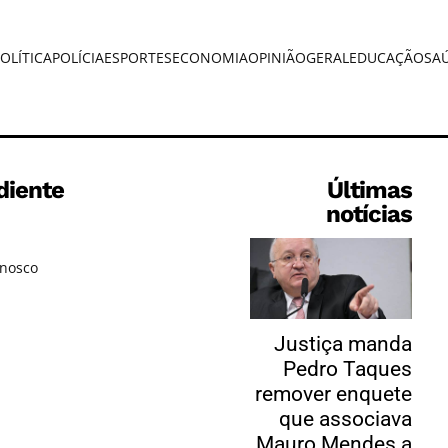
OLÍTICA
POLÍCIA
ESPORTES
ECONOMIA
OPINIÃO
GERAL
EDUCAÇÃO
SA
diente
Últimas
notícias
onosco
Justiça manda
Pedro Taques
remover enquete
que associava
Mauro Mendes a