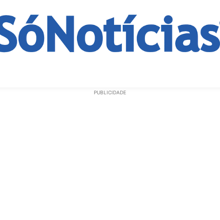
ECONOMIA
OPINIÃO
GERAL
EDUCAÇÃO
SAÚD
PUBLICIDADE