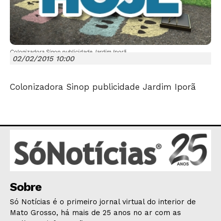
Colonizadora Sinop publicidade Jardim Iporã
02/02/2015 10:00
Colonizadora Sinop publicidade Jardim Iporã
JUNTE-SE NO WHATSAPP
HOME
POLÍTICA
POLÍCIA
Sobre
ESPORTES
Só Notícias é o primeiro jornal virtual do interior de
ECONOMIA
Mato Grosso, há mais de 25 anos no ar com as