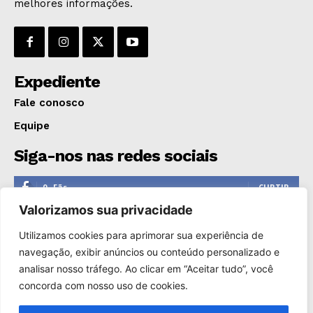
melhores informações.
OPINIÃO
GERAL
EDUCAÇÃO
SAÚDE
Expediente
AGRONOTÍCIAS
Fale conosco
ÚLTIMAS NOTÍCIAS
Equipe
Siga-nos nas redes sociais
0
Fãs
CURTIR
Valorizamos sua privacidade
0
Seguidores
SEGUIR
Utilizamos cookies para aprimorar sua experiência de
1,110
Seguidores
SEGUIR
navegação, exibir anúncios ou conteúdo personalizado e
analisar nosso tráfego. Ao clicar em “Aceitar tudo”, você
0
Inscritos
INSCREVER
concorda com nosso uso de cookies.