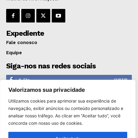
OPINIÃO
GERAL
EDUCAÇÃO
SAÚDE
Expediente
AGRONOTÍCIAS
Fale conosco
ÚLTIMAS NOTÍCIAS
Equipe
Siga-nos nas redes sociais
0
Fãs
CURTIR
Valorizamos sua privacidade
0
Seguidores
SEGUIR
Utilizamos cookies para aprimorar sua experiência de
1,110
Seguidores
SEGUIR
navegação, exibir anúncios ou conteúdo personalizado e
analisar nosso tráfego. Ao clicar em “Aceitar tudo”, você
0
Inscritos
INSCREVER
concorda com nosso uso de cookies.