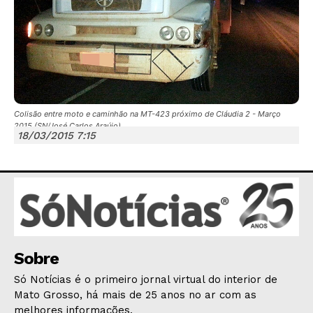
Colisão entre moto e caminhão na MT-423 próximo de Cláudia 2 - Março
JUNTE-SE NO WHATSAPP
2015 (SN/José Carlos Araújo)
18/03/2015 7:15
HOME
POLÍTICA
POLÍCIA
Sobre
ESPORTES
Só Notícias é o primeiro jornal virtual do interior de
ECONOMIA
Mato Grosso, há mais de 25 anos no ar com as
melhores informações.