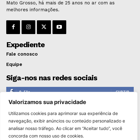
Mato Grosso, há mais de 25 anos no ar com as
OPINIÃO
melhores informações.
GERAL
EDUCAÇÃO
SAÚDE
Expediente
AGRONOTÍCIAS
ÚLTIMAS NOTÍCIAS
Fale conosco
Equipe
Siga-nos nas redes sociais
0
Fãs
CURTIR
Valorizamos sua privacidade
0
Seguidores
SEGUIR
Utilizamos cookies para aprimorar sua experiência de
1,110
Seguidores
SEGUIR
navegação, exibir anúncios ou conteúdo personalizado e
analisar nosso tráfego. Ao clicar em “Aceitar tudo”, você
0
Inscritos
INSCREVER
concorda com nosso uso de cookies.