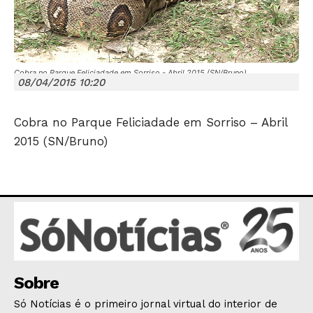
Cobra no Parque Feliciadade em Sorriso - Abril 2015 (SN/Bruno)
08/04/2015 10:20
Cobra no Parque Feliciadade em Sorriso – Abril
JUNTE-SE NO WHATSAPP
2015 (SN/Bruno)
HOME
POLÍTICA
POLÍCIA
Sobre
ESPORTES
Só Notícias é o primeiro jornal virtual do interior de
ECONOMIA