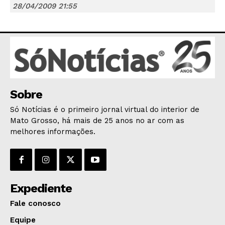
28/04/2009 21:55
JUNTE-SE NO WHATSAPP
Sobre
HOME
Só Notícias é o primeiro jornal virtual do interior de
POLÍTICA
Mato Grosso, há mais de 25 anos no ar com as
melhores informações.
POLÍCIA
ESPORTES
ECONOMIA
OPINIÃO
Expediente
GERAL
Fale conosco
EDUCAÇÃO
Equipe