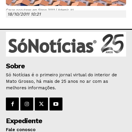
Casas populares em Sinop 2011 ( Ademir Jr)
18/10/2011 10:21
JUNTE-SE NO WHATSAPP
Sobre
HOME
Só Notícias é o primeiro jornal virtual do interior de
POLÍTICA
Mato Grosso, há mais de 25 anos no ar com as
POLÍCIA
melhores informações.
ESPORTES
ECONOMIA
OPINIÃO
Expediente
GERAL
EDUCAÇÃO
Fale conosco