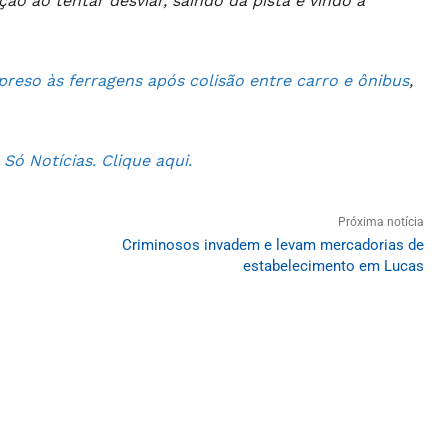
ão ao tentar desviar, saindo da pista e vindo a
preso às ferragens após colisão entre carro e ônibus
,
ó Notícias. Clique aqui.
Próxima notícia
Criminosos invadem e levam mercadorias de
estabelecimento em Lucas