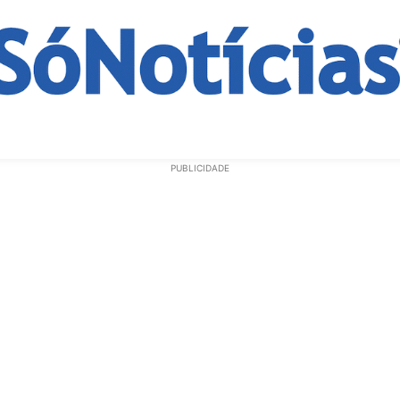
ECONOMIA
OPINIÃO
GERAL
EDUCAÇÃO
SAÚD
PUBLICIDADE