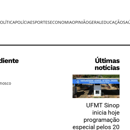
OLÍTICA
POLÍCIA
ESPORTES
ECONOMIA
OPINIÃO
GERAL
EDUCAÇÃO
SA
diente
Últimas
notícias
onosco
UFMT Sinop
inicia hoje
programação
especial pelos 20