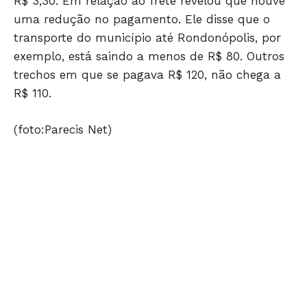
R$ 3,30. Em relação ao frete revelou que houve
uma redução no pagamento. Ele disse que o
transporte do município até Rondonópolis, por
exemplo, está saindo a menos de R$ 80. Outros
trechos em que se pagava R$ 120, não chega a
R$ 110.
(foto:Parecis Net)
JUNTE-SE NO WHATSAPP
HOME
POLÍTICA
POLÍCIA
ESPORTES
ECONOMIA