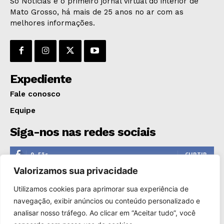
Só Notícias é o primeiro jornal virtual do interior de
Mato Grosso, há mais de 25 anos no ar com as
melhores informações.
Expediente
Fale conosco
Equipe
Siga-nos nas redes sociais
0
Fãs
CURTIR
Valorizamos sua privacidade
0
Seguidores
SEGUIR
Utilizamos cookies para aprimorar sua experiência de
1,110
Seguidores
SEGUIR
navegação, exibir anúncios ou conteúdo personalizado e
analisar nosso tráfego. Ao clicar em “Aceitar tudo”, você
0
Inscritos
INSCREVER