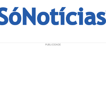
ECONOMIA
OPINIÃO
GERAL
EDUCAÇÃO
SAÚD
PUBLICIDADE