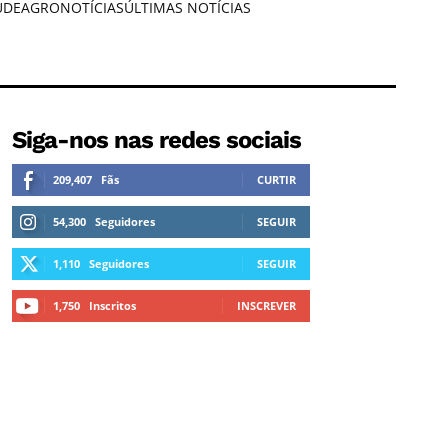
ÚDE
AGRONOTÍCIAS
ÚLTIMAS NOTÍCIAS
Siga-nos nas redes sociais
209,407
Fãs
CURTIR
54,300
Seguidores
SEGUIR
1,110
Seguidores
SEGUIR
1,750
Inscritos
INSCREVER