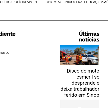
OLÍTICA
POLÍCIA
ESPORTES
ECONOMIA
OPINIÃO
GERAL
EDUCAÇÃO
SA
diente
Últimas
notícias
onosco
Disco de moto
esmeril se
desprende e
deixa trabalhador
ferido em Sinop