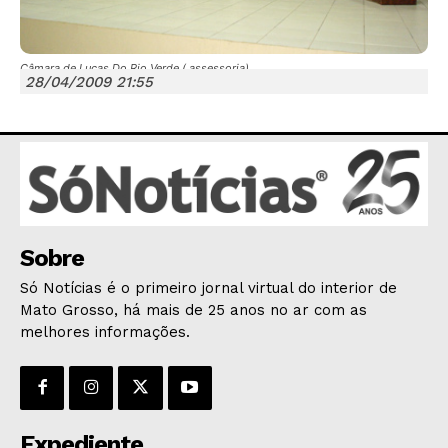
Câmara de Lucas Do Rio Verde ( assessoria)
28/04/2009 21:55
JUNTE-SE NO WHATSAPP
HOME
Sobre
POLÍTICA
Só Notícias é o primeiro jornal virtual do interior de
POLÍCIA
Mato Grosso, há mais de 25 anos no ar com as
melhores informações.
ESPORTES
ECONOMIA
OPINIÃO
GERAL
Expediente