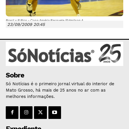
Brasil x P.Rico - Copa Améria Basquete (Edmilson A
23/09/2009 20:45
JUNTE-SE NO WHATSAPP
HOME
Sobre
POLÍTICA
Só Notícias é o primeiro jornal virtual do interior de
POLÍCIA
Mato Grosso, há mais de 25 anos no ar com as
ESPORTES
melhores informações.
ECONOMIA
OPINIÃO
GERAL
Expediente