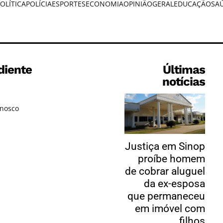
OLÍTICA
POLÍCIA
ESPORTES
ECONOMIA
OPINIÃO
GERAL
EDUCAÇÃO
SA
diente
Últimas
notícias
onosco
Justiça em Sinop
proíbe homem
de cobrar aluguel
da ex-esposa
que permaneceu
em imóvel com
filhos