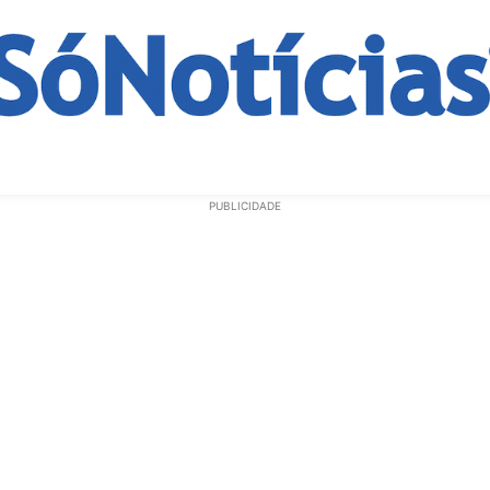
ECONOMIA
OPINIÃO
GERAL
EDUCAÇÃO
SAÚD
PUBLICIDADE