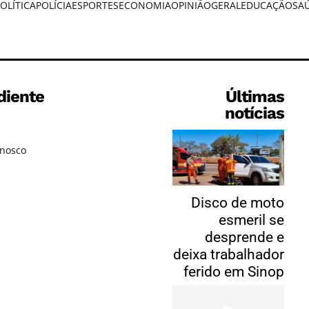
OLÍTICA
POLÍCIA
ESPORTES
ECONOMIA
OPINIÃO
GERAL
EDUCAÇÃO
SA
diente
Últimas
notícias
onosco
Disco de moto
esmeril se
desprende e
deixa trabalhador
ferido em Sinop