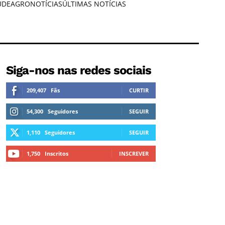
ÚDE
AGRONOTÍCIAS
ÚLTIMAS NOTÍCIAS
Siga-nos nas redes sociais
209,407
Fãs
CURTIR
54,300
Seguidores
SEGUIR
1,110
Seguidores
SEGUIR
1,750
Inscritos
INSCREVER