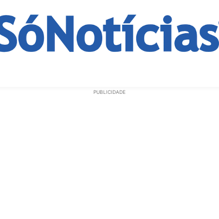
ECONOMIA
OPINIÃO
GERAL
EDUCAÇÃO
SAÚD
PUBLICIDADE