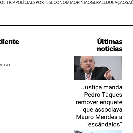
OLÍTICA
POLÍCIA
ESPORTES
ECONOMIA
OPINIÃO
GERAL
EDUCAÇÃO
SA
diente
Últimas
notícias
onosco
Justiça manda
Pedro Taques
remover enquete
que associava
Mauro Mendes a
“escândalos”