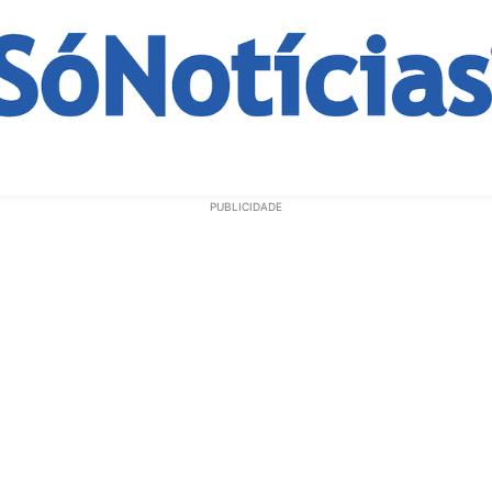
ECONOMIA
OPINIÃO
GERAL
EDUCAÇÃO
SAÚD
PUBLICIDADE