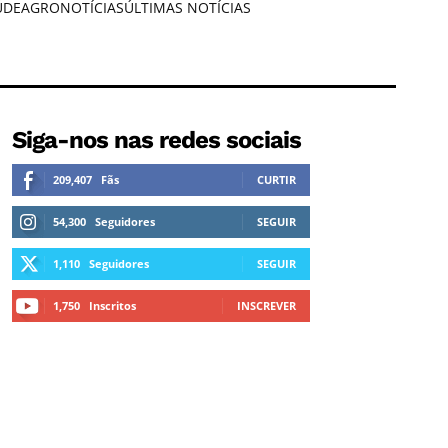
ÚDE
AGRONOTÍCIAS
ÚLTIMAS NOTÍCIAS
Siga-nos nas redes sociais
209,407
Fãs
CURTIR
54,300
Seguidores
SEGUIR
1,110
Seguidores
SEGUIR
1,750
Inscritos
INSCREVER