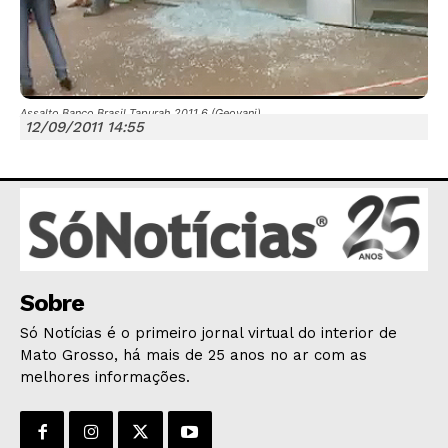
Assalto Banco Brasil Tapurah 2011 6 (Geovani)
12/09/2011 14:55
JUNTE-SE NO WHATSAPP
HOME
POLÍTICA
Sobre
POLÍCIA
Só Notícias é o primeiro jornal virtual do interior de
Mato Grosso, há mais de 25 anos no ar com as
ESPORTES
melhores informações.
ECONOMIA
OPINIÃO
GERAL