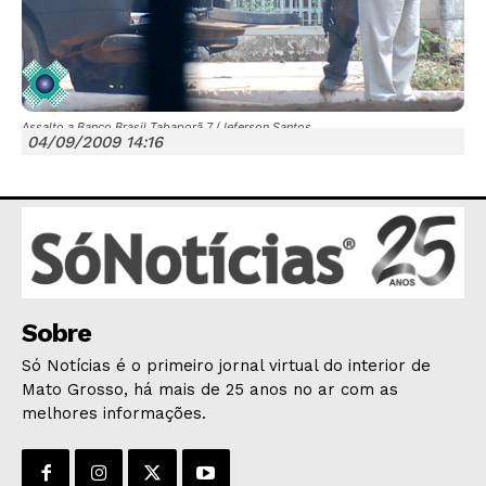
Assalto a Banco Brasil Tabaporã 7 (Jeferson Santos
04/09/2009 14:16
JUNTE-SE NO WHATSAPP
HOME
POLÍTICA
Sobre
POLÍCIA
Só Notícias é o primeiro jornal virtual do interior de
ESPORTES
Mato Grosso, há mais de 25 anos no ar com as
melhores informações.
ECONOMIA
OPINIÃO