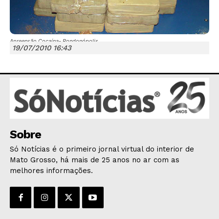
Apreensão Cocaína- Rondonópolis
19/07/2010 16:43
JUNTE-SE NO WHATSAPP
HOME
Sobre
POLÍTICA
Só Notícias é o primeiro jornal virtual do interior de
POLÍCIA
Mato Grosso, há mais de 25 anos no ar com as
ESPORTES
melhores informações.
ECONOMIA
OPINIÃO
GERAL