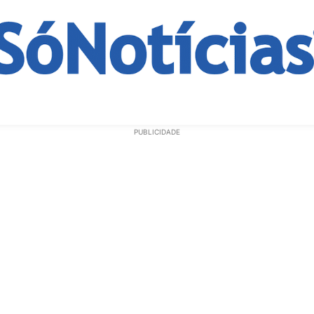
ECONOMIA
OPINIÃO
GERAL
EDUCAÇÃO
SAÚD
PUBLICIDADE