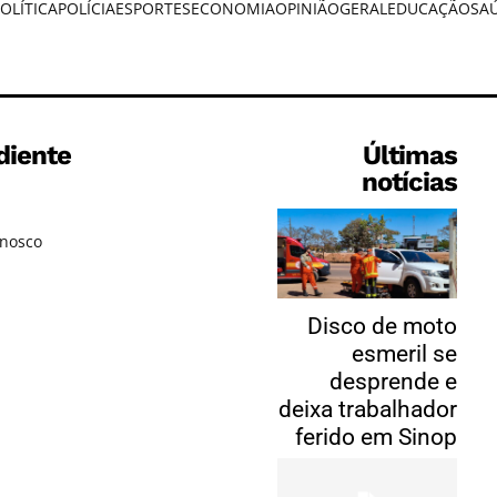
OLÍTICA
POLÍCIA
ESPORTES
ECONOMIA
OPINIÃO
GERAL
EDUCAÇÃO
SA
diente
Últimas
notícias
onosco
Disco de moto
esmeril se
desprende e
deixa trabalhador
ferido em Sinop