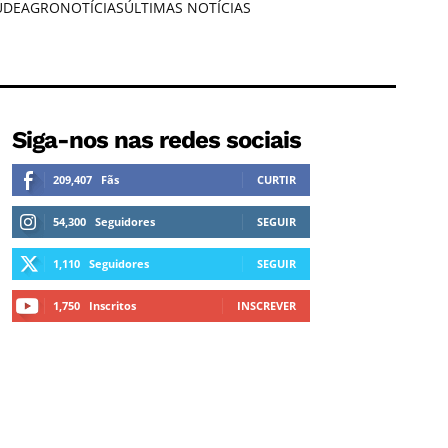
ÚDE
AGRONOTÍCIAS
ÚLTIMAS NOTÍCIAS
Siga-nos nas redes sociais
209,407
Fãs
CURTIR
54,300
Seguidores
SEGUIR
1,110
Seguidores
SEGUIR
1,750
Inscritos
INSCREVER