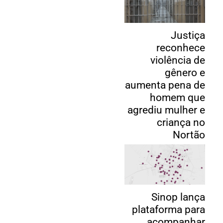
Justiça
reconhece
violência de
gênero e
aumenta pena de
homem que
agrediu mulher e
criança no
Nortão
Sinop lança
plataforma para
acompanhar