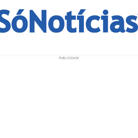
ECONOMIA
OPINIÃO
GERAL
EDUCAÇÃO
SAÚD
PUBLICIDADE