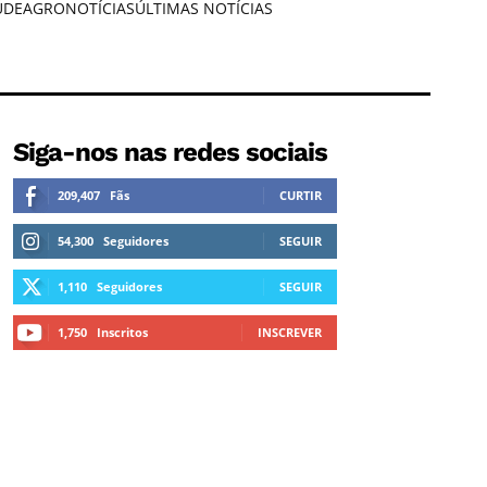
ÚDE
AGRONOTÍCIAS
ÚLTIMAS NOTÍCIAS
Siga-nos nas redes sociais
209,407
Fãs
CURTIR
54,300
Seguidores
SEGUIR
1,110
Seguidores
SEGUIR
1,750
Inscritos
INSCREVER