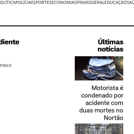
OLÍTICA
POLÍCIA
ESPORTES
ECONOMIA
OPINIÃO
GERAL
EDUCAÇÃO
SA
diente
Últimas
notícias
onosco
Motorista é
condenado por
acidente com
duas mortes no
Nortão