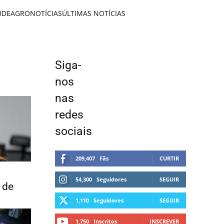
ÚDE
AGRONOTÍCIAS
ÚLTIMAS NOTÍCIAS
Siga-
nos
nas
redes
sociais
209,407
Fãs
CURTIR
54,300
Seguidores
SEGUIR
 de
1,110
Seguidores
SEGUIR
1,750
Inscritos
INSCREVER