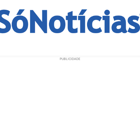
ECONOMIA
OPINIÃO
GERAL
EDUCAÇÃO
SAÚD
PUBLICIDADE