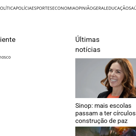
OLÍTICA
POLÍCIA
ESPORTES
ECONOMIA
OPINIÃO
GERAL
EDUCAÇÃO
SA
iente
Últimas
notícias
nosco
Sinop: mais escolas
passam a ter círculos
construção de paz