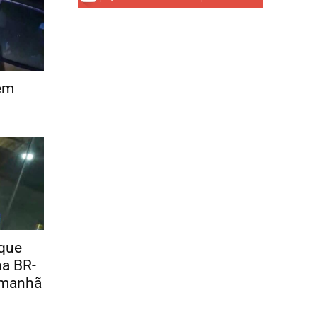
 em
 que
na BR-
amanhã