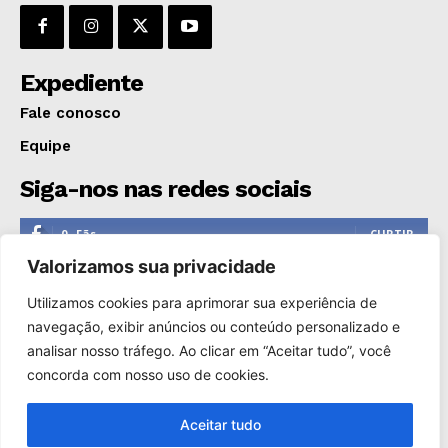
GERAL
EDUCAÇÃO
Expediente
SAÚDE
AGRONOTÍCIAS
Fale conosco
ÚLTIMAS NOTÍCIAS
Equipe
Siga-nos nas redes sociais
0
Fãs
CURTIR
Valorizamos sua privacidade
0
Seguidores
SEGUIR
Utilizamos cookies para aprimorar sua experiência de
1,110
Seguidores
SEGUIR
navegação, exibir anúncios ou conteúdo personalizado e
analisar nosso tráfego. Ao clicar em “Aceitar tudo”, você
0
Inscritos
INSCREVER
concorda com nosso uso de cookies.
Aceitar tudo
Copyright © 2000-2025. Reprodução proibida sem a autorização
de Só Notícias.