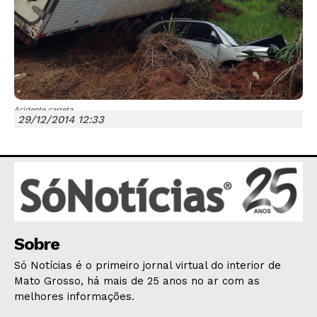
Acidente carreta
JUNTE-SE NO WHATSAPP
29/12/2014 12:33
HOME
POLÍTICA
Sobre
POLÍCIA
Só Notícias é o primeiro jornal virtual do interior de
ESPORTES
Mato Grosso, há mais de 25 anos no ar com as
ECONOMIA
melhores informações.
OPINIÃO