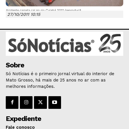
Acidente carreta cai no rio Cuiabá 2011 (reproduçã
27/10/2011 10:15
JUNTE-SE NO WHATSAPP
Sobre
HOME
Só Notícias é o primeiro jornal virtual do interior de
POLÍTICA
Mato Grosso, há mais de 25 anos no ar com as
POLÍCIA
melhores informações.
ESPORTES
ECONOMIA
OPINIÃO
Expediente
GERAL
EDUCAÇÃO
Fale conosco