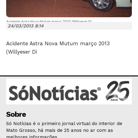
Acidente Astra Nova Mutum março 2013 (Willyeser Di
24/03/2013 8:14
Acidente Astra Nova Mutum março 2013
(Willyeser Di
JUNTE-SE NO WHATSAPP
HOME
POLÍTICA
POLÍCIA
Sobre
ESPORTES
Só Notícias é o primeiro jornal virtual do interior de
ECONOMIA
Mato Grosso, há mais de 25 anos no ar com as
melhores informações.