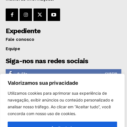
OPINIÃO
GERAL
EDUCAÇÃO
SAÚDE
Expediente
AGRONOTÍCIAS
Fale conosco
ÚLTIMAS NOTÍCIAS
Equipe
Siga-nos nas redes sociais
0
Fãs
CURTIR
Valorizamos sua privacidade
0
Seguidores
SEGUIR
Utilizamos cookies para aprimorar sua experiência de
1,110
Seguidores
SEGUIR
navegação, exibir anúncios ou conteúdo personalizado e
analisar nosso tráfego. Ao clicar em “Aceitar tudo”, você
0
Inscritos
INSCREVER
concorda com nosso uso de cookies.