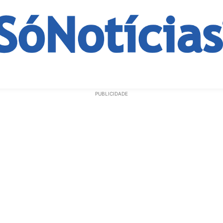
ECONOMIA
OPINIÃO
GERAL
EDUCAÇÃO
SAÚD
PUBLICIDADE