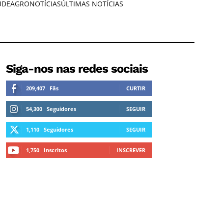
ÚDE
AGRONOTÍCIAS
ÚLTIMAS NOTÍCIAS
Siga-nos nas redes sociais
209,407
Fãs
CURTIR
54,300
Seguidores
SEGUIR
1,110
Seguidores
SEGUIR
1,750
Inscritos
INSCREVER