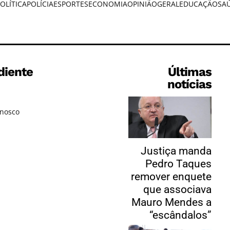
OLÍTICA
POLÍCIA
ESPORTES
ECONOMIA
OPINIÃO
GERAL
EDUCAÇÃO
SA
diente
Últimas
notícias
onosco
Justiça manda
Pedro Taques
remover enquete
que associava
Mauro Mendes a
“escândalos”