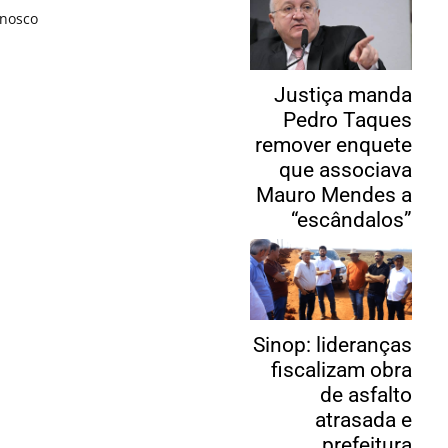
onosco
Justiça manda
Pedro Taques
remover enquete
que associava
Mauro Mendes a
“escândalos”
Sinop: lideranças
fiscalizam obra
de asfalto
atrasada e
prefeitura