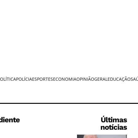
OLÍTICA
POLÍCIA
ESPORTES
ECONOMIA
OPINIÃO
GERAL
EDUCAÇÃO
SA
diente
Últimas
notícias