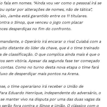
o fala em nomes. “Ainda vou ver como o pessoal irá se
u optar por alterações de nomes, não de tática”,
io, Jamba está garantido entre os 11 titulares.
 contra o Sinop, que venceu o jogo com placar
nces desperdiças no fim do confronto.
mandante, o Operário irá encarar o rival Cuiabá com a
to distante do líder da chave, que é o time treinado
 de classificação. O que complica ainda mais é que o
os sem vitória. Apesar da segunda fase ter começado
r contas. Como no turno desta nova etapa o time fará
 luxo de desperdiçar mais pontos na Arena.
e, o time operariano irá receber o União de
ra Eduardo Henrique, independente do adversário, o
 se manter vivo na disputa por uma das duas vagas da
s serão fora contra o Sinop e União. O clássico com o