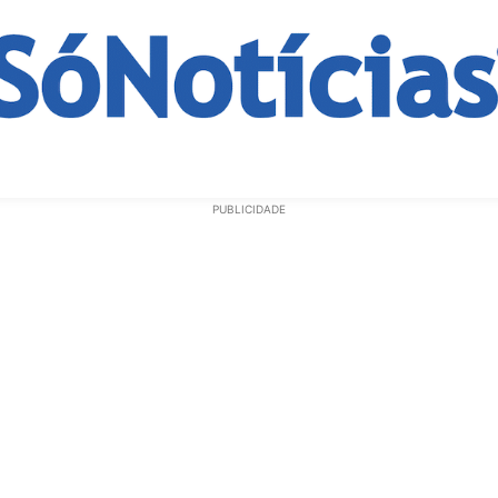
ECONOMIA
OPINIÃO
GERAL
EDUCAÇÃO
SAÚD
PUBLICIDADE