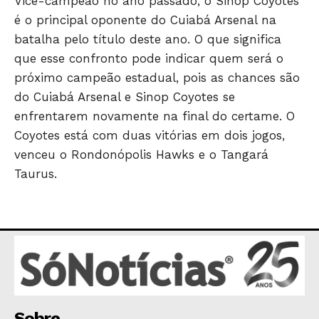
Vice-campeão no ano passado, o Sinop Coyotes
é o principal oponente do Cuiabá Arsenal na
batalha pelo título deste ano. O que significa
que esse confronto pode indicar quem será o
próximo campeão estadual, pois as chances são
HOME
do Cuiabá Arsenal e Sinop Coyotes se
POLÍTICA
enfrentarem novamente na final do certame. O
POLÍCIA
Coyotes está com duas vitórias em dois jogos,
ESPORTES
venceu o Rondonópolis Hawks e o Tangará
ECONOMIA
Taurus.
OPINIÃO
GERAL
EDUCAÇÃO
SAÚDE
AGRONOTÍCIAS
ÚLTIMAS NOTÍCIAS
Sobre