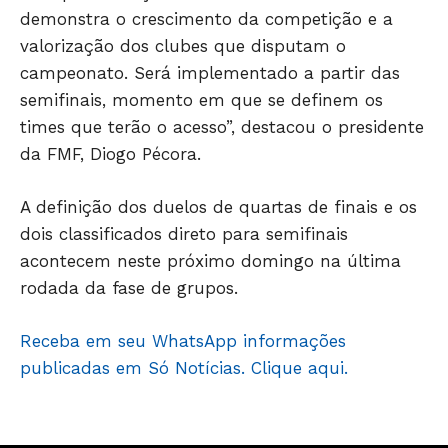
demonstra o crescimento da competição e a
valorização dos clubes que disputam o
JUNTE-SE NO WHATSAPP
campeonato. Será implementado a partir das
semifinais, momento em que se definem os
times que terão o acesso”, destacou o presidente
da FMF, Diogo Pécora.
HOME
POLÍTICA
A definição dos duelos de quartas de finais e os
dois classificados direto para semifinais
POLÍCIA
acontecem neste próximo domingo na última
ESPORTES
rodada da fase de grupos.
ECONOMIA
OPINIÃO
Receba em seu WhatsApp informações
GERAL
publicadas em Só Notícias. Clique aqui.
EDUCAÇÃO
SAÚDE