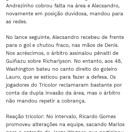
Andrezinho cobrou falta na área e Alecsandro,
novamente em posição duvidosa, mandou para
as redes.
HOME
POLÍTICA
No lance seguinte, Alecsandro recebeu de frente
POLÍCIA
para o gol e chutou fraco, nas mãos de Denis.
ESPORTES
Nos acréscimos, o árbitro assinalou pênalti de
ECONOMIA
Guiñazu sobre Richarlyson. No entanto, aos 48,
OPINIÃO
Washington bateu no canto direito do goleiro
Lauro, que se esticou para fazer a defesa. Os
GERAL
jogadores do Tricolor reclamaram bastante por
EDUCAÇÃO
conta da dupla invasão da área, mas o árbitro
SAÚDE
não mandou repetir a cobrança.
AGRONOTÍCIAS
ÚLTIMAS NOTÍCIAS
Reação tricolor: No intervalo, Ricardo Gomes
promoveu alterações na equipe, sacando Marlos