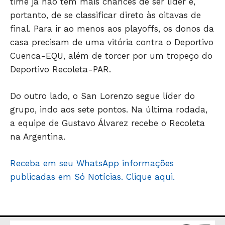
time já não tem mais chances de ser líder e,
POLÍCIA
portanto, de se classificar direto às oitavas de
ESPORTES
final. Para ir ao menos aos playoffs, os donos da
ECONOMIA
casa precisam de uma vitória contra o Deportivo
OPINIÃO
Cuenca-EQU, além de torcer por um tropeço do
GERAL
Deportivo Recoleta-PAR.
EDUCAÇÃO
SAÚDE
Do outro lado, o San Lorenzo segue líder do
AGRONOTÍCIAS
grupo, indo aos sete pontos. Na última rodada,
a equipe de Gustavo Álvarez recebe o Recoleta
ÚLTIMAS NOTÍCIAS
na Argentina.
Receba em seu WhatsApp informações
publicadas em Só Notícias. Clique aqui.