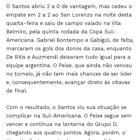
O Santos abriu 2 a 0 de vantagem, mas cedeu o
empate em 2 a 2 ao San Lorenzo na noite desta
quarta-feira e saiu de campo vaiado na Vila
Belmiro, pela quinta rodada da Copa Sul-
Americana. Gabriel Bontempo e Gabigol, de falta,
marcaram os gols dos donos da casa, enquanto
De Ritis e Auzmendi deixaram tudo igual para a
equipe argentina. O Peixe, que ainda não venceu
no torneio, já não tem mais chances de ser líder
e, consequentemente, avançar direto às oitavas
JUNTE-SE NO WHATSAPP
de final.
Com o resultado, o Santos viu sua situação se
complicar na Sul-Americana. O Peixe segue sem
HOME
vencer e continua na lanterna do Grupo D,
POLÍTICA
chegando aos quatro pontos. Agora, porém, o