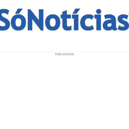
ECONOMIA
OPINIÃO
GERAL
EDUCAÇÃO
SAÚD
PUBLICIDADE