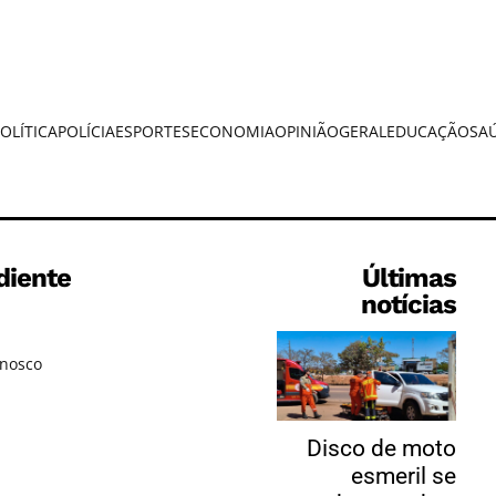
OLÍTICA
POLÍCIA
ESPORTES
ECONOMIA
OPINIÃO
GERAL
EDUCAÇÃO
SA
diente
Últimas
notícias
onosco
Disco de moto
esmeril se