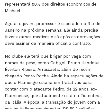
representará 80% dos direitos econômicos de
JUNTE-SE NO WHATSAPP
Michael.
Agora, o jovem promissor é esperado no Rio de
Janeiro na próxima semana. Ele ainda precisa
fazer exames médicos e só após as aprovações
HOME
deve assinar de maneira oficial o contrato.
POLÍTICA
POLÍCIA
No clube ele terá que brigar por vaga com
ESPORTES
nomes de peso, como Gabigol, Bruno Henrique,
Éverton Ribeiro, Arrascaeta, além do recém
ECONOMIA
chegado Pedro Rocha. Ainda há especulações de
OPINIÃO
que o Flamengo estaria em tratativas para
GERAL
contar com o atacante Pedro, de 22 anos, ex-
EDUCAÇÃO
Fluminense, que atualmente está na Fiorentina,
SAÚDE
da Itália. À época, a transação do jovem com a
AGRONOTÍCIAS
equipe italiana movimentou R$ 50,2 milhões.