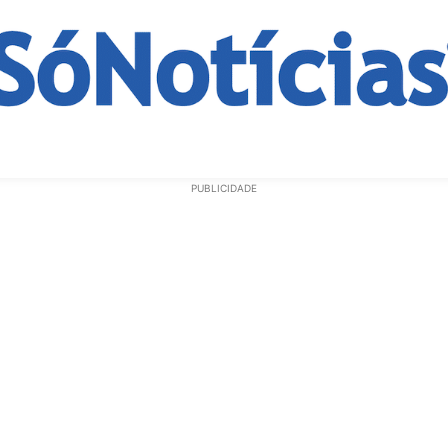
ECONOMIA
OPINIÃO
GERAL
EDUCAÇÃO
SAÚD
PUBLICIDADE