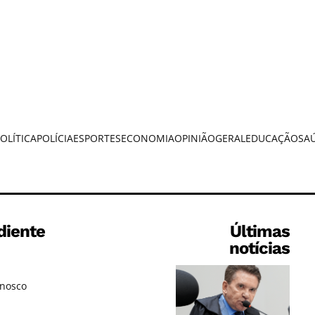
OLÍTICA
POLÍCIA
ESPORTES
ECONOMIA
OPINIÃO
GERAL
EDUCAÇÃO
SA
diente
Últimas
notícias
onosco