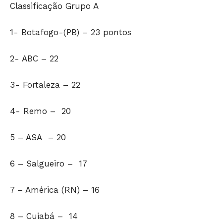
Classificação Grupo A
GERAL
EDUCAÇÃO
1- Botafogo-(PB) – 23 pontos
SAÚDE
AGRONOTÍCIAS
2- ABC – 22
ÚLTIMAS NOTÍCIAS
3- Fortaleza – 22
4- Remo – 20
5 – ASA – 20
6 – Salgueiro – 17
7 – América (RN) – 16
8 – Cuiabá – 14