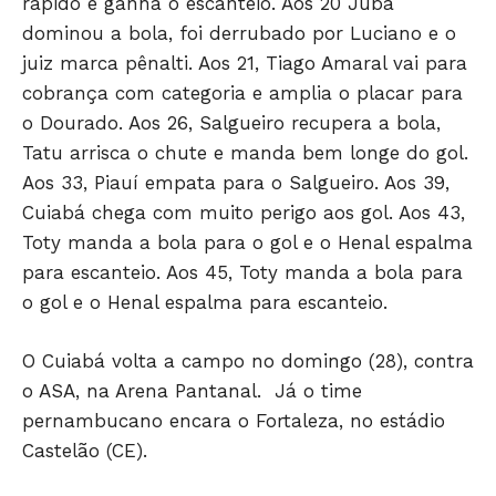
rápido e ganha o escanteio. Aos 20 Juba
dominou a bola, foi derrubado por Luciano e o
juiz marca pênalti. Aos 21, Tiago Amaral vai para
cobrança com categoria e amplia o placar para
o Dourado. Aos 26, Salgueiro recupera a bola,
Tatu arrisca o chute e manda bem longe do gol.
JUNTE-SE NO WHATSAPP
Aos 33, Piauí empata para o Salgueiro. Aos 39,
Cuiabá chega com muito perigo aos gol. Aos 43,
Toty manda a bola para o gol e o Henal espalma
para escanteio. Aos 45, Toty manda a bola para
o gol e o Henal espalma para escanteio.
HOME
POLÍTICA
O Cuiabá volta a campo no domingo (28), contra
POLÍCIA
o ASA, na Arena Pantanal. Já o time
pernambucano encara o Fortaleza, no estádio
ESPORTES
Castelão (CE).
ECONOMIA
OPINIÃO