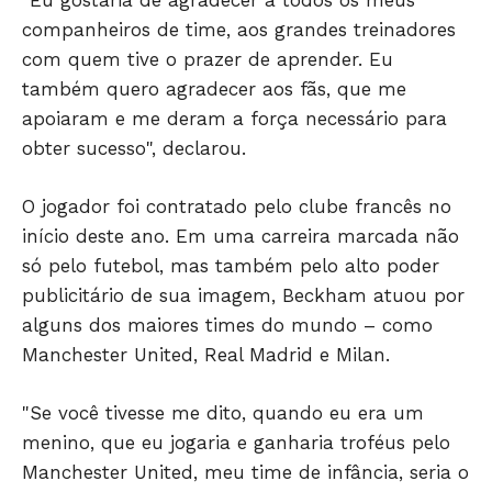
"Eu gostaria de agradecer a todos os meus
companheiros de time, aos grandes treinadores
com quem tive o prazer de aprender. Eu
também quero agradecer aos fãs, que me
apoiaram e me deram a força necessário para
obter sucesso", declarou.
JUNTE-SE NO WHATSAPP
O jogador foi contratado pelo clube francês no
início deste ano. Em uma carreira marcada não
só pelo futebol, mas também pelo alto poder
publicitário de sua imagem, Beckham atuou por
HOME
alguns dos maiores times do mundo – como
POLÍTICA
Manchester United, Real Madrid e Milan.
POLÍCIA
ESPORTES
"Se você tivesse me dito, quando eu era um
ECONOMIA
menino, que eu jogaria e ganharia troféus pelo
OPINIÃO
Manchester United, meu time de infância, seria o