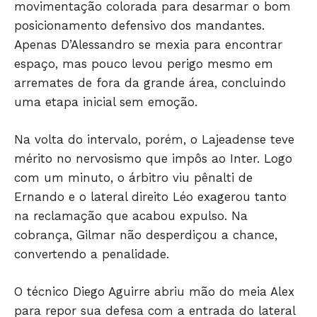
movimentação colorada para desarmar o bom
posicionamento defensivo dos mandantes.
Apenas D’Alessandro se mexia para encontrar
espaço, mas pouco levou perigo mesmo em
JUNTE-SE NO WHATSAPP
arremates de fora da grande área, concluindo
uma etapa inicial sem emoção.
Na volta do intervalo, porém, o Lajeadense teve
mérito no nervosismo que impôs ao Inter. Logo
HOME
com um minuto, o árbitro viu pênalti de
POLÍTICA
Ernando e o lateral direito Léo exagerou tanto
POLÍCIA
na reclamação que acabou expulso. Na
ESPORTES
cobrança, Gilmar não desperdiçou a chance,
ECONOMIA
convertendo a penalidade.
OPINIÃO
O técnico Diego Aguirre abriu mão do meia Alex
GERAL
para repor sua defesa com a entrada do lateral
EDUCAÇÃO