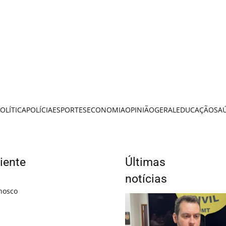
OLÍTICA
POLÍCIA
ESPORTES
ECONOMIA
OPINIÃO
GERAL
EDUCAÇÃO
SA
iente
Últimas
notícias
nosco