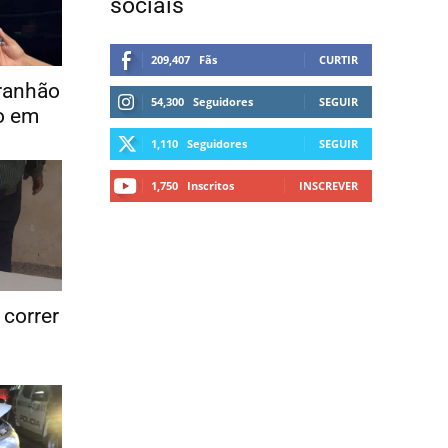
sociais
209,407
Fãs
CURTIR
ranhão
54,300
Seguidores
SEGUIR
o em
1,110
Seguidores
SEGUIR
1,750
Inscritos
INSCREVER
correr