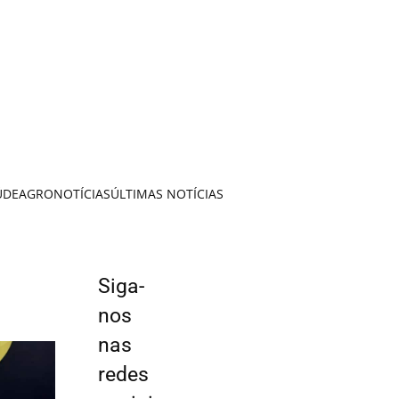
ÚDE
AGRONOTÍCIAS
ÚLTIMAS NOTÍCIAS
Siga-
nos
nas
redes