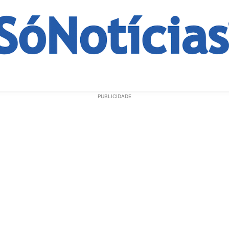
ECONOMIA
OPINIÃO
GERAL
EDUCAÇÃO
SAÚD
PUBLICIDADE