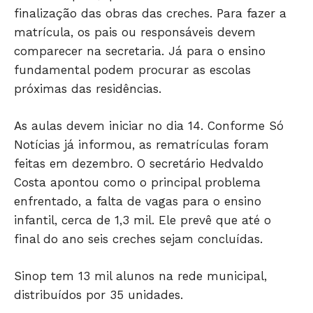
finalização das obras das creches. Para fazer a
Só Notícias
matrícula, os pais ou responsáveis devem
comparecer na secretaria. Já para o ensino
fundamental podem procurar as escolas
próximas das residências.
As aulas devem iniciar no dia 14. Conforme Só
Notícias já informou, as rematrículas foram
feitas em dezembro. O secretário Hedvaldo
Costa apontou como o principal problema
enfrentado, a falta de vagas para o ensino
JUNTE-SE NO WHATSAPP
infantil, cerca de 1,3 mil. Ele prevê que até o
final do ano seis creches sejam concluídas.
Sinop tem 13 mil alunos na rede municipal,
distribuídos por 35 unidades.
HOME