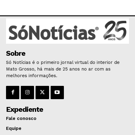
POLÍTICA
POLÍCIA
ESPORTES
ECONOMIA
OPINIÃO
GERAL
Sobre
EDUCAÇÃO
Só Notícias é o primeiro jornal virtual do interior de
SAÚDE
Mato Grosso, há mais de 25 anos no ar com as
melhores informações.
AGRONOTÍCIAS
ÚLTIMAS NOTÍCIAS
Expediente
Fale conosco
Equipe