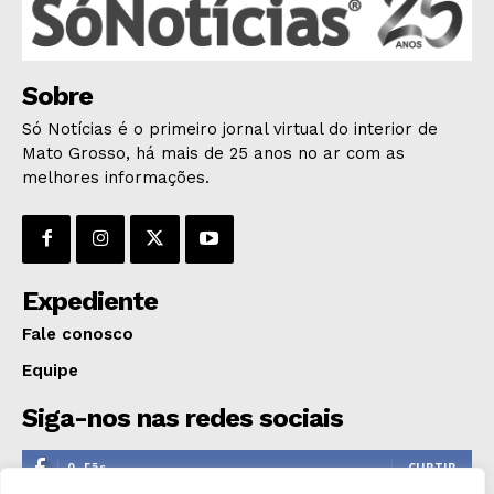
ESPORTES
ECONOMIA
Sobre
OPINIÃO
GERAL
Só Notícias é o primeiro jornal virtual do interior de
Mato Grosso, há mais de 25 anos no ar com as
EDUCAÇÃO
melhores informações.
SAÚDE
AGRONOTÍCIAS
ÚLTIMAS NOTÍCIAS
Expediente
Fale conosco
Equipe
Siga-nos nas redes sociais
0
Fãs
CURTIR