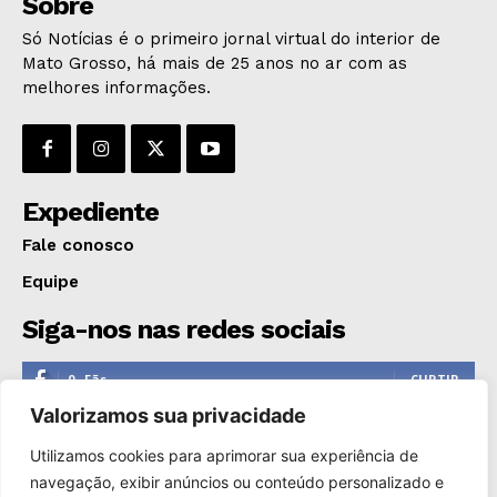
Sobre
Só Notícias é o primeiro jornal virtual do interior de
Mato Grosso, há mais de 25 anos no ar com as
melhores informações.
Expediente
Fale conosco
Equipe
Siga-nos nas redes sociais
0
Fãs
CURTIR
Valorizamos sua privacidade
0
Seguidores
SEGUIR
Utilizamos cookies para aprimorar sua experiência de
1,110
Seguidores
SEGUIR
navegação, exibir anúncios ou conteúdo personalizado e