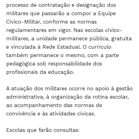
processo de contratação e designação dos
militares que passarão a compor a Equipe
Cívico-Militar, conforme as normas
regulamentares em vigor. Nas escolas cívico-
HOME
militares, a unidade permanece pública, gratuita
POLÍTICA
e vinculada à Rede Estadual. O currículo
POLÍCIA
também permanece o mesmo, com a parte
pedagógica sob responsabilidade dos
ESPORTES
profissionais da educação.
ECONOMIA
OPINIÃO
A atuação dos militares ocorre no apoio à gestão
GERAL
administrativa, à organização da rotina escolar,
EDUCAÇÃO
ao acompanhamento das normas de
SAÚDE
convivência e às atividades cívicas.
AGRONOTÍCIAS
Escolas que farão consultas:
ÚLTIMAS NOTÍCIAS