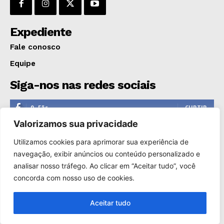
Expediente
Fale conosco
Equipe
Siga-nos nas redes sociais
0
Fãs
CURTIR
Valorizamos sua privacidade
0
Seguidores
SEGUIR
Utilizamos cookies para aprimorar sua experiência de
1,110
Seguidores
SEGUIR
navegação, exibir anúncios ou conteúdo personalizado e
analisar nosso tráfego. Ao clicar em “Aceitar tudo”, você
0
Inscritos
INSCREVER
concorda com nosso uso de cookies.
Aceitar tudo
Copyright © 2000-2025. Reprodução proibida sem a autorização
de Só Notícias.