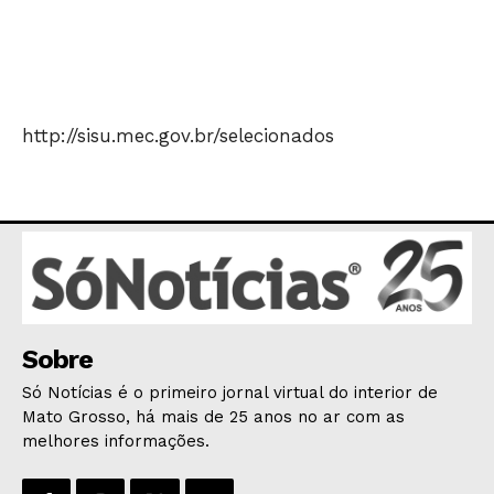
HOME
POLÍTICA
POLÍCIA
http://sisu.mec.gov.br/selecionados
ESPORTES
ECONOMIA
OPINIÃO
GERAL
EDUCAÇÃO
SAÚDE
Sobre
AGRONOTÍCIAS
Só Notícias é o primeiro jornal virtual do interior de
ÚLTIMAS NOTÍCIAS
Mato Grosso, há mais de 25 anos no ar com as
melhores informações.