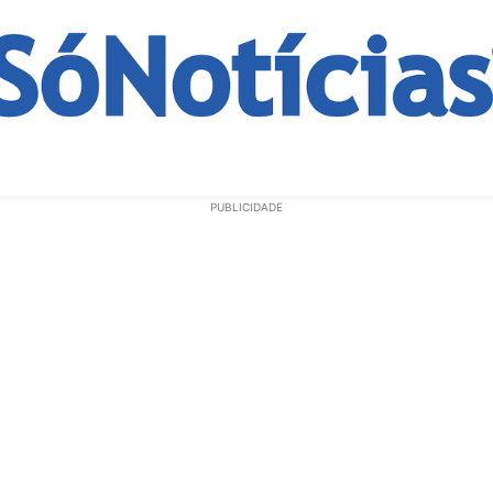
ECONOMIA
OPINIÃO
GERAL
EDUCAÇÃO
SAÚD
PUBLICIDADE