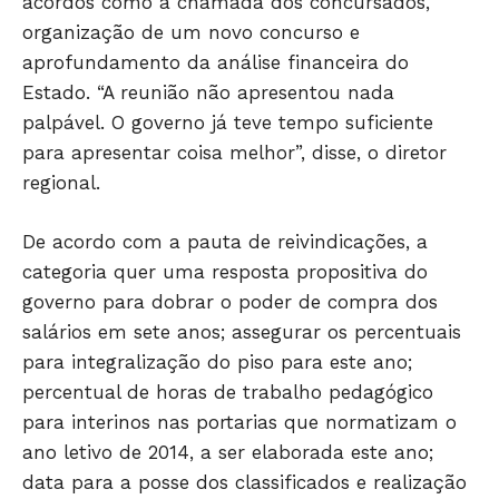
acordos como a chamada dos concursados,
organização de um novo concurso e
aprofundamento da análise financeira do
Estado. “A reunião não apresentou nada
palpável. O governo já teve tempo suficiente
para apresentar coisa melhor”, disse, o diretor
regional.
De acordo com a pauta de reivindicações, a
categoria quer uma resposta propositiva do
JUNTE-SE NO WHATSAPP
governo para dobrar o poder de compra dos
salários em sete anos; assegurar os percentuais
para integralização do piso para este ano;
percentual de horas de trabalho pedagógico
para interinos nas portarias que normatizam o
HOME
ano letivo de 2014, a ser elaborada este ano;
POLÍTICA
data para a posse dos classificados e realização
POLÍCIA