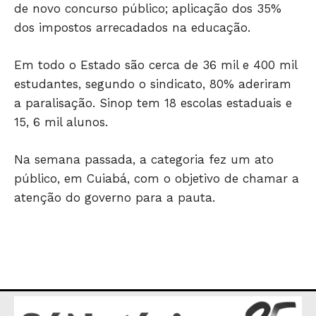
de novo concurso público; aplicação dos 35%
ESPORTES
dos impostos arrecadados na educação.
ECONOMIA
OPINIÃO
Em todo o Estado são cerca de 36 mil e 400 mil
GERAL
estudantes, segundo o sindicato, 80% aderiram
a paralisação. Sinop tem 18 escolas estaduais e
EDUCAÇÃO
15, 6 mil alunos.
SAÚDE
AGRONOTÍCIAS
Na semana passada, a categoria fez um ato
ÚLTIMAS NOTÍCIAS
público, em Cuiabá, com o objetivo de chamar a
atenção do governo para a pauta.